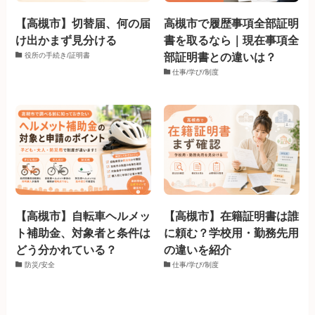
【高槻市】切替届、何の届
高槻市で履歴事項全部証明
け出かまず見分ける
書を取るなら｜現在事項全
部証明書との違いは？
役所の手続き/証明書
仕事/学び/制度
【高槻市】自転車ヘルメッ
【高槻市】在籍証明書は誰
ト補助金、対象者と条件は
に頼む？学校用・勤務先用
どう分かれている？
の違いを紹介
防災/安全
仕事/学び/制度