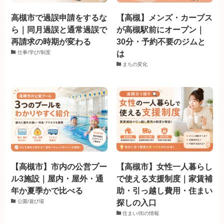
高槻市で過誤申請をするな
【高槻】メンズ・カーブス
ら｜同月過誤と通常過誤で
が高槻駅前にオープン｜
再請求の時期が変わる
30分・予約不要のジムと
は
仕事/学び/制度
まちの変化
【高槻市】市内の公営プー
【高槻市】女性一人暮らし
ル3施設｜屋内・屋外・通
で使える支援制度｜家賃補
年か夏季かで比べる
助・引っ越し費用・住まい
探しの入口
公園/遊び場
住まい/街の情報