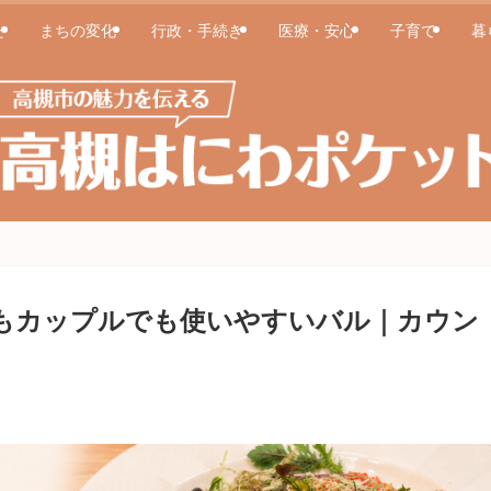
た
まちの変化
行政・手続き
医療・安心
子育て
暮
人でもカップルでも使いやすいバル｜カウン