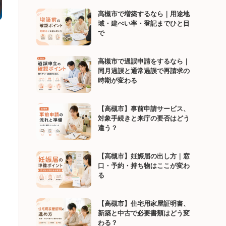
高槻市で増築するなら｜用途地
域・建ぺい率・登記までひと目
で
高槻市で過誤申請をするなら｜
同月過誤と通常過誤で再請求の
時期が変わる
【高槻市】事前申請サービス、
対象手続きと来庁の要否はどう
違う？
【高槻市】妊娠届の出し方｜窓
口・予約・持ち物はここが変わ
る
【高槻市】住宅用家屋証明書、
新築と中古で必要書類はどう変
わる？