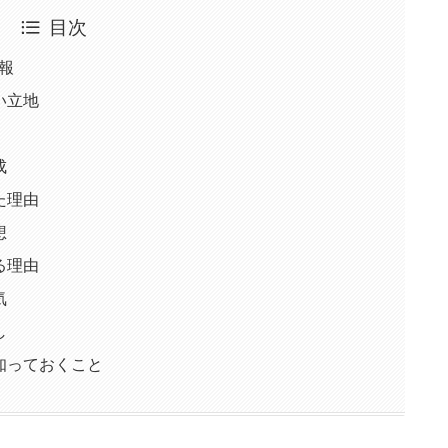
目次
報
い立地
成
た理由
想
る理由
気
し
知っておくこと