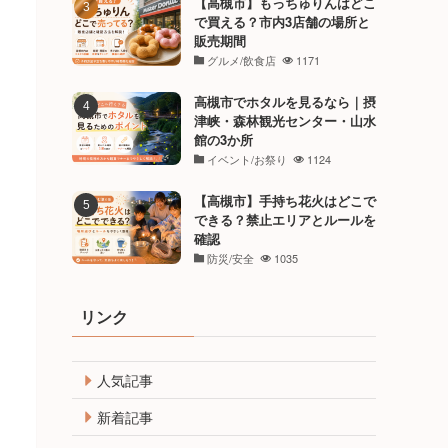
【高槻市】もっちゅりんはどこ
で買える？市内3店舗の場所と
販売期間
グルメ/飲食店
1171
高槻市でホタルを見るなら｜摂
津峡・森林観光センター・山水
館の3か所
イベント/お祭り
1124
【高槻市】手持ち花火はどこで
できる？禁止エリアとルールを
確認
防災/安全
1035
リンク
人気記事
新着記事