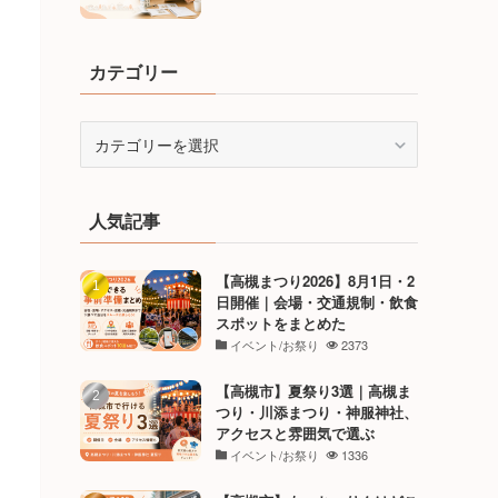
カテゴリー
カ
テ
ゴ
リ
人気記事
ー
【高槻まつり2026】8月1日・2
日開催｜会場・交通規制・飲食
スポットをまとめた
イベント/お祭り
2373
【高槻市】夏祭り3選｜高槻ま
つり・川添まつり・神服神社、
アクセスと雰囲気で選ぶ
イベント/お祭り
1336