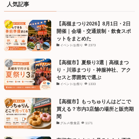
リ
人気記事
ー
【高槻まつり2026】8月1日・2日
開催｜会場・交通規制・飲食スポ
ットをまとめた
イベント/お祭り
2373
【高槻市】夏祭り3選｜高槻まつ
り・川添まつり・神服神社、アク
セスと雰囲気で選ぶ
イベント/お祭り
1333
【高槻市】もっちゅりんはどこで
買える？市内3店舗の場所と販売期
間
グルメ/飲食店
1171