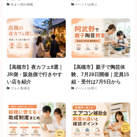
住まい/街の情報
イベント/お祭り
【高槻市】夜カフェ8選｜
【高槻市】親子で陶芸体
JR側・阪急側で行きやす
験、7月28日開催｜定員15
い店を紹介
組・受付は7月5日から
グルメ/飲食店
イベント/お祭り