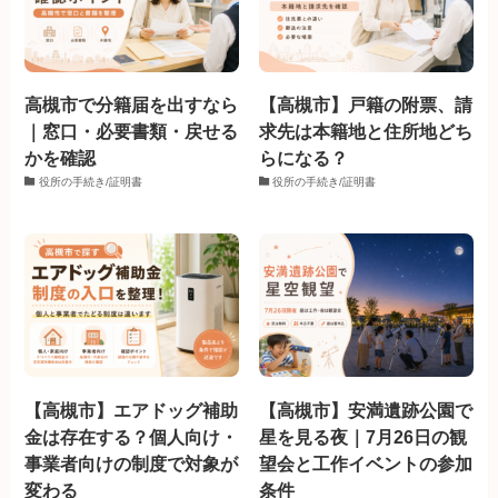
高槻市で分籍届を出すなら
【高槻市】戸籍の附票、請
｜窓口・必要書類・戻せる
求先は本籍地と住所地どち
かを確認
らになる？
役所の手続き/証明書
役所の手続き/証明書
【高槻市】エアドッグ補助
【高槻市】安満遺跡公園で
金は存在する？個人向け・
星を見る夜｜7月26日の観
事業者向けの制度で対象が
望会と工作イベントの参加
変わる
条件