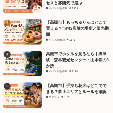
セスと雰囲気で選ぶ
イベント/お祭り
1333
【高槻市】もっちゅりんはどこで
買える？市内3店舗の場所と販売期
間
グルメ/飲食店
1171
高槻市でホタルを見るなら｜摂津
峡・森林観光センター・山水館の3
か所
イベント/お祭り
1124
【高槻市】手持ち花火はどこでで
きる？禁止エリアとルールを確認
防災/安全
1023