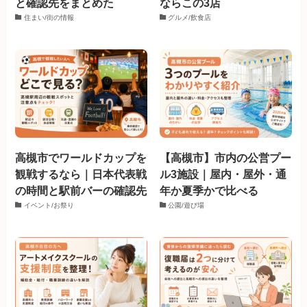
と確認先をまとめた
ならこの3店
住まい/街の情報
グルメ/飲食店
高槻市でワールドカップを
【高槻市】市内の公営プー
観戦するなら｜日本代表戦
ル3施設｜屋内・屋外・通
の時間と駅前バーの確認先
年か夏季かで比べる
イベント/お祭り
公園/遊び場