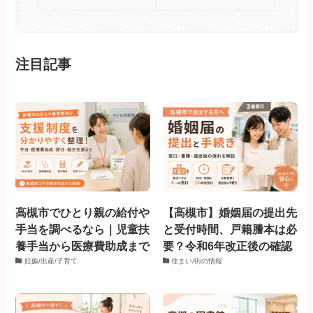
注目記事
高槻市でひとり親の給付や
【高槻市】婚姻届の提出先
手当を調べるなら｜児童扶
と受付時間、戸籍謄本は必
養手当から医療費助成まで
要？令和6年改正後の確認
妊娠/出産/子育て
住まい/街の情報