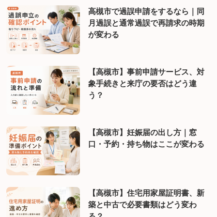
高槻市で過誤申請をするなら｜同
月過誤と通常過誤で再請求の時期
が変わる
【高槻市】事前申請サービス、対
象手続きと来庁の要否はどう違
う？
【高槻市】妊娠届の出し方｜窓
口・予約・持ち物はここが変わる
【高槻市】住宅用家屋証明書、新
築と中古で必要書類はどう変わ
る？