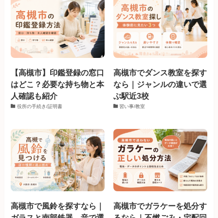
【高槻市】印鑑登録の窓口
高槻市でダンス教室を探す
はどこ？必要な持ち物と本
なら｜ジャンルの違いで選
人確認も紹介
ぶ駅近3校
役所の手続き/証明書
習い事/教室
高槻市で風鈴を探すなら｜
高槻市でガラケーを処分す
ガラスと南部鉄器、音で選
るなら｜不燃ごみ・宅配回