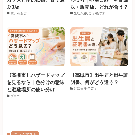
ぶ3店
収・販売店、どれが合う？
買い物/お店
生活の困りごと/捨て方
【高槻市】ハザードマップ
【高槻市】出生届と出生証
を見るなら｜色分けの意味
明書、何がどう違う？
と避難場所の使い分け
妊娠/出産/子育て
ブログ
グルメ/飲食店