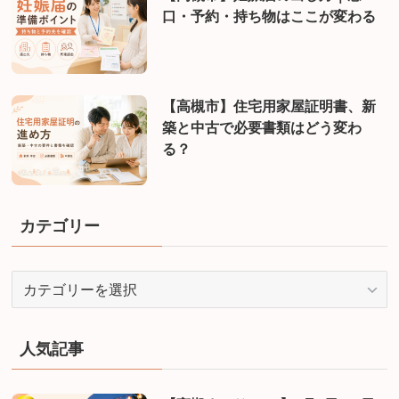
口・予約・持ち物はここが変わる
【高槻市】住宅用家屋証明書、新
築と中古で必要書類はどう変わ
る？
カテゴリー
カ
テ
ゴ
リ
人気記事
ー