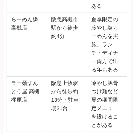
ある
らーめん鱗
阪急高槻市
夏季限定の
高槻店
駅から徒歩
冷やし塩ら
約4分
ーめんを実
施。ラン
チ・ディナ
ー両方で出
る年もある
ラー麺ずん
阪急上牧駅
冷やし豚骨
どう屋 高槻
から徒歩約
つけ麺など
梶原店
13分・駐車
夏の期間限
場21台
定メニュー
を設けるこ
とがある