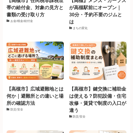
【高槻市】住民税非課税世
【高槻】メンズ・カーブス
帯の給付金、対象の見方と
が高槻駅前にオープン｜
書類の受け取り方
30分・予約不要のジムと
は
お金/税金/給付金
まちの変化
【高槻市】広域避難地とは
【高槻市】鍵交換に補助金
何か｜避難所との違いと場
は使える？防犯設備・住宅
所の確認方法
改修・賃貸で制度の入口が
違う
防災/安全
防災/安全