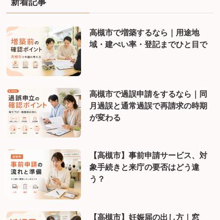
新着記事
高槻市で増築するなら｜用途地
域・建ぺい率・登記までひと目で
高槻市で過誤申請をするなら｜同
月過誤と通常過誤で再請求の時期
が変わる
【高槻市】事前申請サービス、対
象手続きと来庁の要否はどう違
う？
【高槻市】妊娠届の出し方｜窓