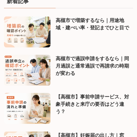
新着記事
高槻市で増築するなら｜用途地
域・建ぺい率・登記までひと目で
高槻市で過誤申請をするなら｜同
月過誤と通常過誤で再請求の時期
が変わる
【高槻市】事前申請サービス、対
象手続きと来庁の要否はどう違
う？
【高槻市】妊娠届の出し方｜窓