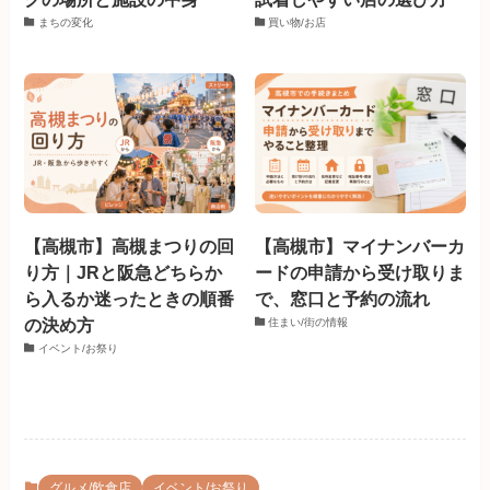
まちの変化
買い物/お店
【高槻市】高槻まつりの回
【高槻市】マイナンバーカ
り方｜JRと阪急どちらか
ードの申請から受け取りま
ら入るか迷ったときの順番
で、窓口と予約の流れ
の決め方
住まい/街の情報
イベント/お祭り
グルメ/飲食店
イベント/お祭り