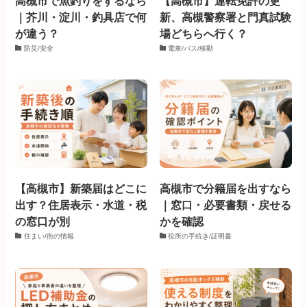
高槻市で魚釣りをするなら
【高槻市】運転免許の更
｜芥川・淀川・釣具店で何
新、高槻警察署と門真試験
が違う？
場どちらへ行く？
防災/安全
電車/バス/移動
【高槻市】新築届はどこに
高槻市で分籍届を出すなら
出す？住居表示・水道・税
｜窓口・必要書類・戻せる
の窓口が別
かを確認
住まい/街の情報
役所の手続き/証明書