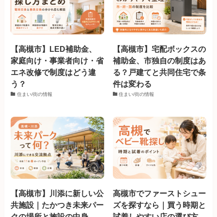
【高槻市】LED補助金、
【高槻市】宅配ボックスの
家庭向け・事業者向け・省
補助金、市独自の制度はあ
エネ改修で制度はどう違
る？戸建てと共同住宅で条
う？
件は変わる
住まい/街の情報
住まい/街の情報
【高槻市】川添に新しい公
高槻市でファーストシュー
共施設｜たかつき未来パー
ズを探すなら｜買う時期と
クの場所と施設の中身
試着しやすい店の選び方