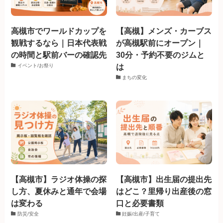
高槻市でワールドカップを
【高槻】メンズ・カーブス
観戦するなら｜日本代表戦
が高槻駅前にオープン｜
の時間と駅前バーの確認先
30分・予約不要のジムと
は
イベント/お祭り
まちの変化
【高槻市】ラジオ体操の探
【高槻市】出生届の提出先
し方、夏休みと通年で会場
はどこ？里帰り出産後の窓
は変わる
口と必要書類
防災/安全
妊娠/出産/子育て