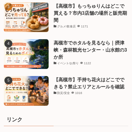
【高槻市】もっちゅりんはどこで
買える？市内3店舗の場所と販売期
間
グルメ/飲食店
1171
高槻市でホタルを見るなら｜摂津
峡・森林観光センター・山水館の3
か所
イベント/お祭り
1122
【高槻市】手持ち花火はどこでで
きる？禁止エリアとルールを確認
防災/安全
1016
リンク