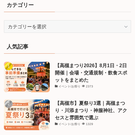
カテゴリー
カ
テ
ゴ
リ
人気記事
ー
【高槻まつり2026】8月1日・2日
開催｜会場・交通規制・飲食スポ
ットをまとめた
イベント/お祭り
2373
【高槻市】夏祭り3選｜高槻まつ
り・川添まつり・神服神社、アク
セスと雰囲気で選ぶ
イベント/お祭り
1329