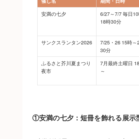
催し名
期間・日時
安満の七夕
6/27～7/7 毎日1
18時30分
サンクスランタン2026
7/25・26 15時～
30分
ふるさと芥川夏まつり
7月最終土曜日 1
夜市
～
①安満の七夕：短冊を飾れる展示