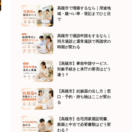
高槻市で増築するなら｜用途地
域・建ぺい率・登記までひと目
で
高槻市で過誤申請をするなら｜
同月過誤と通常過誤で再請求の
時期が変わる
【高槻市】事前申請サービス、
対象手続きと来庁の要否はどう
違う？
【高槻市】妊娠届の出し方｜窓
口・予約・持ち物はここが変わ
る
【高槻市】住宅用家屋証明書、
新築と中古で必要書類はどう変
わる？