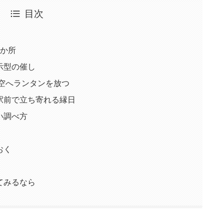
目次
3か所
示型の催し
に空へランタンを放つ
駅前で立ち寄れる縁日
い調べ方
おく
てみるなら