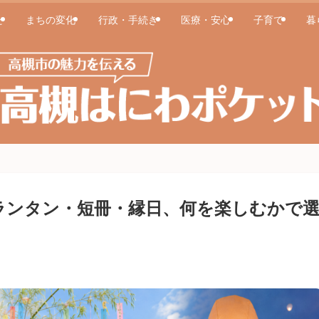
た
まちの変化
行政・手続き
医療・安心
子育て
暮
ランタン・短冊・縁日、何を楽しむかで