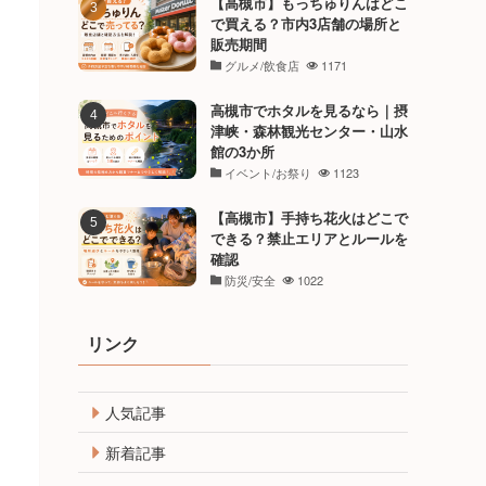
【高槻市】もっちゅりんはどこ
で買える？市内3店舗の場所と
販売期間
グルメ/飲食店
1171
高槻市でホタルを見るなら｜摂
津峡・森林観光センター・山水
館の3か所
イベント/お祭り
1123
【高槻市】手持ち花火はどこで
できる？禁止エリアとルールを
確認
防災/安全
1022
リンク
人気記事
新着記事