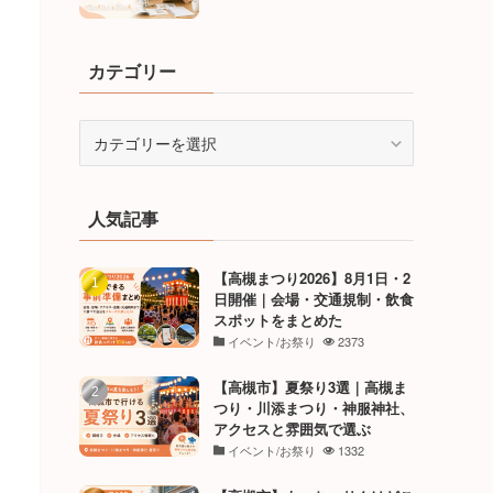
カテゴリー
カ
テ
ゴ
リ
人気記事
ー
【高槻まつり2026】8月1日・2
日開催｜会場・交通規制・飲食
スポットをまとめた
イベント/お祭り
2373
【高槻市】夏祭り3選｜高槻ま
つり・川添まつり・神服神社、
アクセスと雰囲気で選ぶ
イベント/お祭り
1332