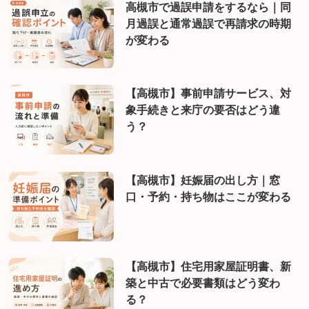
高槻市で過誤申請をするなら｜同
月過誤と通常過誤で再請求の時期
が変わる
【高槻市】事前申請サービス、対
象手続きと来庁の要否はどう違
う？
【高槻市】妊娠届の出し方｜窓
口・予約・持ち物はここが変わる
【高槻市】住宅用家屋証明書、新
築と中古で必要書類はどう変わ
る？