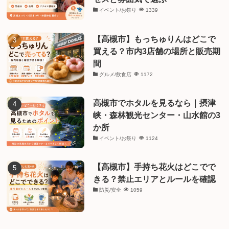
イベント/お祭り
1339
【高槻市】もっちゅりんはどこで
買える？市内3店舗の場所と販売期
間
グルメ/飲食店
1172
高槻市でホタルを見るなら｜摂津
峡・森林観光センター・山水館の3
か所
イベント/お祭り
1124
【高槻市】手持ち花火はどこでで
きる？禁止エリアとルールを確認
防災/安全
1059