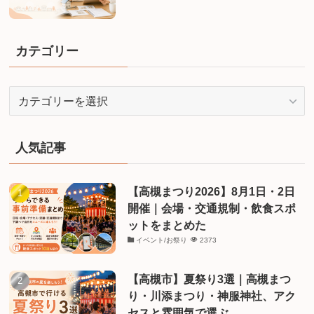
カテゴリー
カ
テ
ゴ
リ
人気記事
ー
【高槻まつり2026】8月1日・2日
開催｜会場・交通規制・飲食スポ
ットをまとめた
イベント/お祭り
2373
【高槻市】夏祭り3選｜高槻まつ
り・川添まつり・神服神社、アク
セスと雰囲気で選ぶ