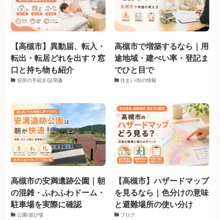
【高槻市】異動届、転入・
高槻市で増築するなら｜用
転出・転居どれを出す？窓
途地域・建ぺい率・登記ま
口と持ち物も紹介
でひと目で
役所の手続き/証明書
住まい/街の情報
高槻市の安満遺跡公園｜朝
【高槻市】ハザードマップ
の混雑・ふわふわドーム・
を見るなら｜色分けの意味
駐車場を実際に確認
と避難場所の使い分け
公園/遊び場
ブログ